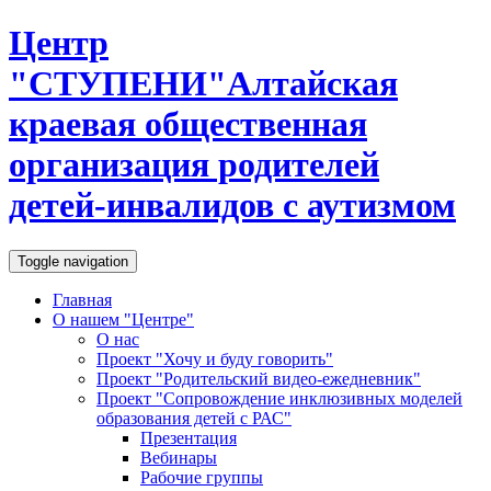
Центр
"
С
Т
У
П
Е
Н
И
"
Алтайская
краевая общественная
организация родителей
детей-инвалидов с аутизмом
Toggle navigation
Главная
О нашем "Центре"
О нас
Проект "Хочу и буду говорить"
Проект "Родительский видео-ежедневник"
Проект "Сопровождение инклюзивных моделей
образования детей с РАС"
Презентация
Вебинары
Рабочие группы